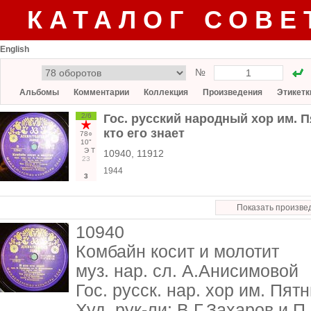
КАТАЛОГ СОВЕ
English
№
Альбомы
Комментарии
Коллекция
Произведения
Этикетк
2/6
Гос. русский народный хор им. П
кто его знает
78○
10"
Э
Т
10940, 11912
23
1944
3
Показать произве
10940
Комбайн косит и молотит
муз. нар. сл. А.Анисимовой
Гос. русск. нар. хор им. Пят
Худ. рук-ли: В.Г.Захаров и 