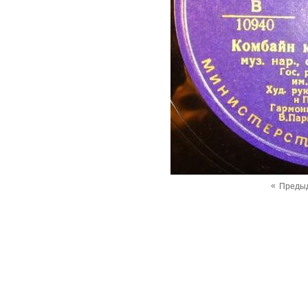
«
Преды