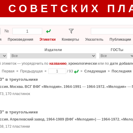
Г СОВЕТСКИХ ПЛ
№
я
Произведения
Этикетки
Конверты
Указатель
Публикации
Издатели
ГОСТы
6 этикеток — упорядочить по
названию
,
хронологически
или по
дате добавл
«
«
»
»
Первая
Предыдущая
/ 93
Следующая
Последняя
3" в треугольнике
ссия. Москва. ВСГ ВФГ «Мелодия». 1964-1991
—
1964-1972. «Мелодия»
—
73
, 170 пластинок
3" в треугольнике
ссия. Апрелевский завод. 1964-1989 (ВФГ «Мелодия»)
—
1964-1972. «Мел
68
, 172 пластинки