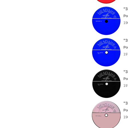
"3
Ро
19
"3
Ро
19
"3
Ро
19
"3
Ро
19