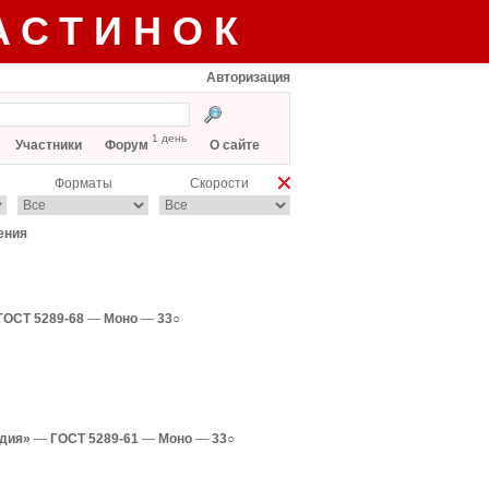
АСТИНОК
Авторизация
1 день
Участники
Форум
О сайте
Форматы
Скорости
ения
ГОСТ 5289-68
—
Моно
—
33○
одия»
—
ГОСТ 5289-61
—
Моно
—
33○