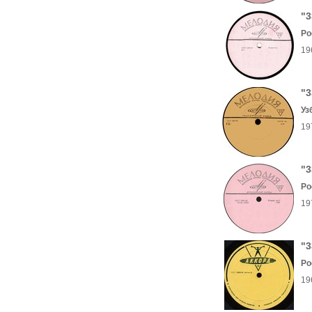
"3
Ро
19
"3
Уз
19
"3
Ро
19
"3
Ро
19