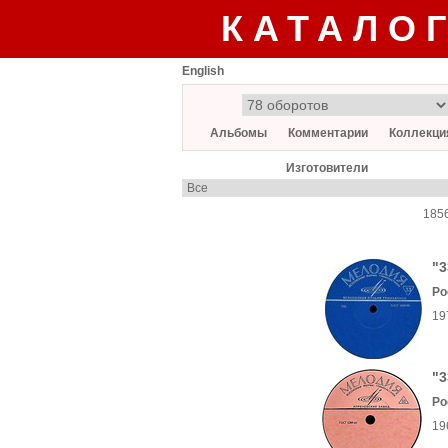
КАТАЛО
English
Альбомы
Комментарии
Коллекци
Изготовители
185
"3
Ро
19
"3
Ро
19