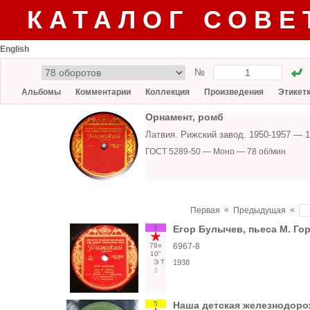
КАТАЛОГ СОВЕ
English
№
Альбомы
Комментарии
Коллекция
Произведения
Этикет
Орнамент, ромб
Латвия. Рижский завод. 1950-1957 —
ГОСТ 5289-50 — Моно — 78 об/мин
«
«
Первая
Предыдущая
4
Егор Булычев, пьеса М. Го
78○
6967-8
10"
Э
Т
1938
3
5
Наша детская железнодоро