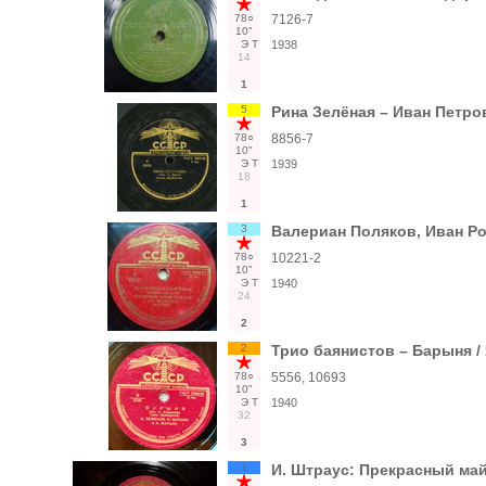
78○
7126-7
10"
Э
Т
1938
14
1
5
Рина Зелёная – Иван Петро
78○
8856-7
10"
Э
Т
1939
18
1
3
Валериан Поляков, Иван Р
78○
10221-2
10"
Э
Т
1940
24
2
2
Трио баянистов – Барыня /
78○
5556, 10693
10"
Э
Т
1940
32
3
1
И. Штраус: Прекрасный май