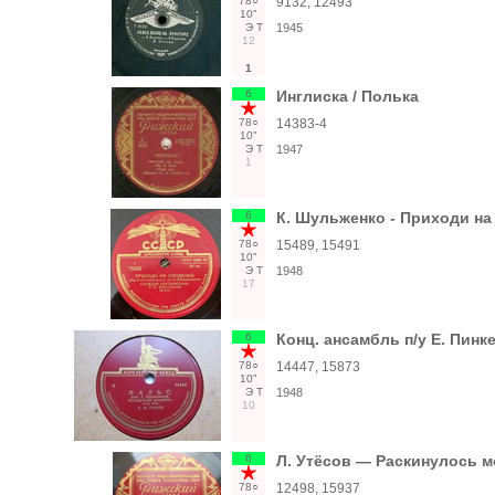
78○
9132, 12493
10"
Э
Т
1945
12
1
6
Инглиска / Полька
78○
14383-4
10"
Э
Т
1947
1
6
К. Шульженко - Приходи на
78○
15489, 15491
10"
Э
Т
1948
17
6
Конц. ансамбль п/у Е. Пинке
78○
14447, 15873
10"
Э
Т
1948
10
6
Л. Утёсов — Раскинулось м
78○
12498, 15937