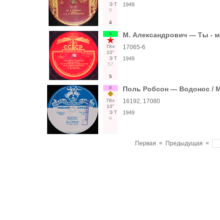
Э
Т
1949
8
4
6
М. Александрович — Ты - м
78○
17065-6
10"
Э
Т
1949
57
5
8
Поль Робсон — Водонос / 
78○
16192, 17080
10"
Э
Т
1949
9
«
«
Первая
Предыдущая