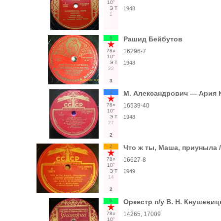
10"
Э
Т
1948
1
6
Рашид Бейбутов
78○
16296-7
10"
Э
Т
1948
22
3
1
М. Александрович — Ария 
78○
16539-40
10"
Э
Т
1948
27
2
2
Что ж ты, Маша, приуныла 
78○
16627-8
10"
Э
Т
1949
14
2
6
Оркестр п/у В. Н. Кнушеви
78○
14265, 17009
10"