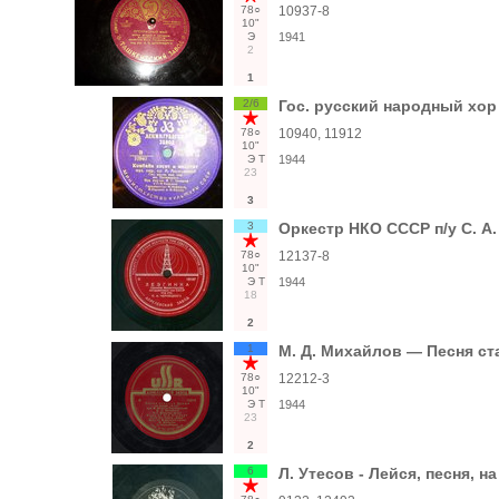
78○
10937-8
10"
Э
1941
2
1
2/6
Гос. русский народный хор 
78○
10940, 11912
10"
Э
Т
1944
23
3
3
Оркестр НКО СССР п/у С. А.
78○
12137-8
10"
Э
Т
1944
18
2
1
М. Д. Михайлов — Песня ст
78○
12212-3
10"
Э
Т
1944
23
2
6
Л. Утесов - Лейся, песня, 