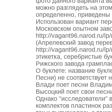
фото данного варианта вы
можно разглядеть на этом
определенно, приведены 
Использован вариант пер
Московском опытном заво
http://vagant96.narod.ru/l
(Апрелевский завод пере
http://vagant96.narod.ru/l
этикетка, серебристые бу
Рижского завода грампла
О буклете: название бук
Песни) не соответствует
Влади поет песни Влади
Высоцкий поет свои песни
Однако "исследователи" 
комплектов пластинок ра