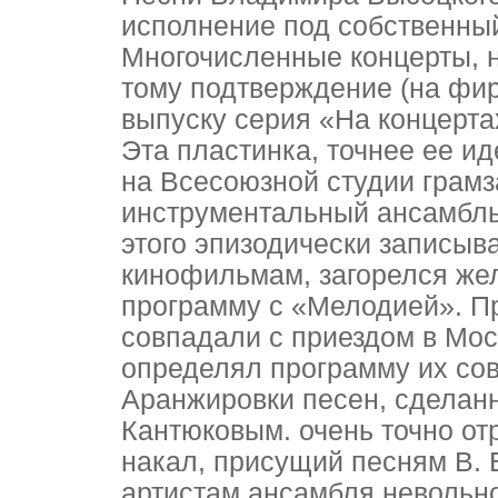
исполнение под собственный
Многочисленные концерты, н
тому подтверждение (на фир
выпуску серия «На концерта
Эта пластинка, точнее ее ид
на Всесоюзной студии грамз
инструментальный ансамбль
этого эпизодически записыв
кинофильмам, загорелся же
программу с «Мелодией». П
совпадали с приездом в Мо
определял программу их сов
Аранжировки песен, сделанн
Кантюковым. очень точно о
накал, присущий песням В. 
артистам ансамбля невольно