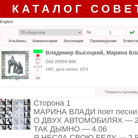
КАТАЛОГ СОВЕ
English
№
Альбомы
Комментарии
Коллекция
Произведения
Этикетк
6
Владимир Высоцкий, Марина Вл
33○
С60 25959 008
12"
О
Э
Т
1987
, дата записи:
1974
37
23
Показать произве
Сторона 1
МАРИНА ВЛАДИ поет песни 
О ДВУХ АВТОМОБИЛЯХ — 2
ТАК ДЫМНО — 4.06
Я НЕСЛА СВОЮ БЕДУ — 2.