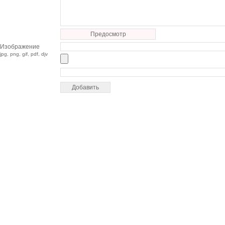
Предосмотр
Изображение
jpg, png, gif, pdf, djv