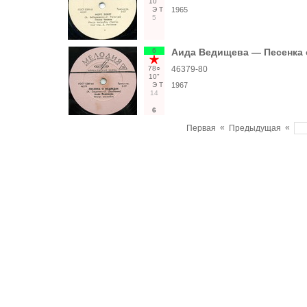
10"
Э
Т
1965
5
6
Аида Ведищева — Песенка 
78○
46379-80
10"
Э
Т
1967
14
6
«
«
Первая
Предыдущая