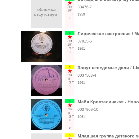
78○
33476-7
10"
Т
1959
1
6
Лирическое настроение / 
78○
37015-6
10"
Э
Т
1961
3
5
Зовут неведомые дали / Ш
78○
0037503-4
8"
Э
Т
1961
5
6
Майя Кристалинская - Ново
78○
0037909-10
8"
Э
Т
1961
9
2
5
Младшая группа детского х