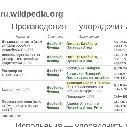
ru.wikipedia.org
Произведения — упорядочит
Название
Соавторы
Исполнители
До свиданья, лето (из к/
Г92-0583
Дербенёв
Оркестр Клейнота
,
ф "Центровой из
00583
С
Леонид
Пугачёва Алла
поднебесья")
1976
пластин
Любовь одна виновата
С62—074
Дербенёв
Оркестр Клейнота
,
(из к/ф "Центровой из
802
СМ 
Леонид
Пугачёва Алла
поднебесья")
1976
коробке
Золотухин Валерий
Д 000346
Разговор со
Дербенёв
Золотухин Валерий
,
ГД 00037
счастьем
Леонид
1973
Оркестр кинематографии
MEL LP 
Кузнецов Борис
,
Полосин
Д 000346
Лев
,
Хор Московского
Дербенёв
35677-78
Кап-кап-кап
1973
военного округа
1973
Леонид
Прапорщик
1978
С62—102
Песенка про меня (из к/
С60-0979
Дербенёв
Авилов Александр
,
ф “Женщина, которая
09801-02
Леонид
Пугачёва Алла
,
Ритм
поёт”)
1977
00641
Показать все
Исполнения — упорядочить