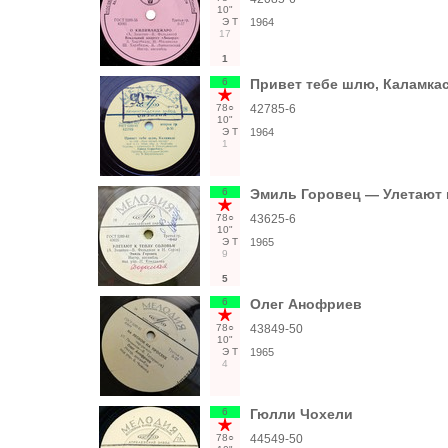
10"
Э
Т
1964
17
1
6
Привет тебе шлю, Каламкас
78○
42785-6
10"
Э
Т
1964
1
6
Эмиль Горовец — Улетают к
78○
43625-6
10"
Э
Т
1965
9
5
6
Олег Анофриев
78○
43849-50
10"
Э
Т
1965
4
6
Гюлли Чохели
78○
44549-50