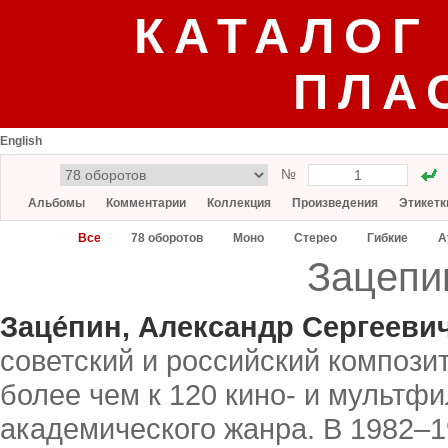
КАТАЛОГ
ПЛА
English
№
Альбомы
Комментарии
Коллекция
Произведения
Этикетк
Все
78 оборотов
Моно
Стерео
Гибкие
А
Зацепи
Заце́пин, Александр Сергееви
советский и российский композит
более чем к 120 кино- и мультф
академического жанра. В 1982–1