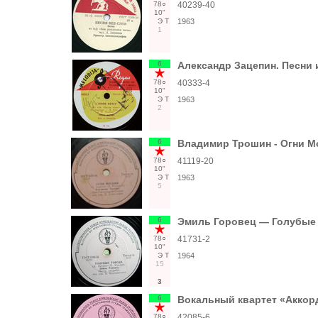
78○
40239-40
10"
Э
Т
1963
1
6
Александр Зацепин. Песни и
78○
40333-4
10"
Э
Т
1963
2
6
Владимир Трошин - Огни М
78○
41119-20
10"
Э
Т
1963
5
6
Эмиль Горовец — Голубые 
78○
41731-2
10"
Э
Т
1964
15
3
6
Вокальный квартет «Аккорд
78○
42085-6