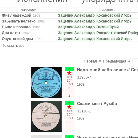
Название
Авторы
Живу надеждой
Зацепин Александр
,
Кохановский Игорь
1982
Забывать нелегко
Зацепин Александр
,
Кохановский Игорь
1982
Было и прошло
Зацепин Александр
,
Энтин Юрий
1982
Дни летят
Зацепин Александр
,
Рождественский Робе
1982
Опустевший дом
Зацепин Александр
,
Кохановский Игорь
1982
Показать все
«
«
Первая
Предыдущая
6
Надо мной небо синее // Се
78○
31966-7
10"
Э
Т
1959
6
1
6
Скажи мне / Румба
78○
32110-1
10"
Э
Т
1959
2
6
Эстрадный оркестр п/у Ни