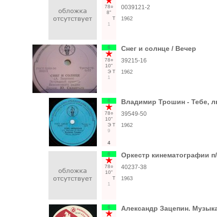
78○
0039121-2
8"
Т
1962
1
6
Снег и солнце / Вечер
78○
39215-16
10"
Э
Т
1962
1
6
Владимир Трошин - Тебе, 
78○
39549-50
10"
Э
Т
1962
9
4
6
Оркестр кинематографии п/
78○
40237-38
10"
Т
1963
1
6
Александр Зацепин. Музыка