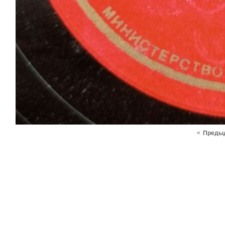
«
Преды