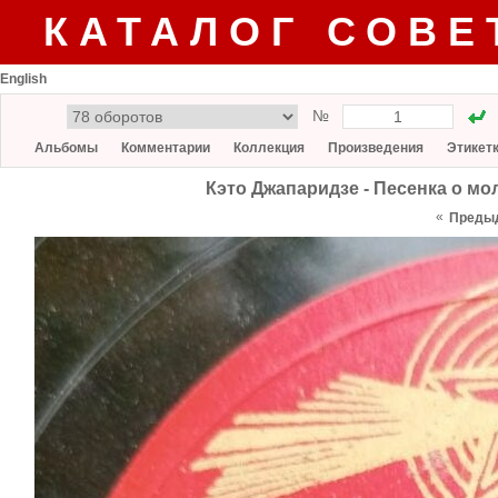
КАТАЛОГ СОВЕ
English
№
Альбомы
Комментарии
Коллекция
Произведения
Этикет
Кэто Джапаридзе - Песенка о мо
«
Преды