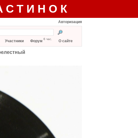
АСТИНОК
Авторизация
6 час.
Участники
Форум
О сайте
прелестный