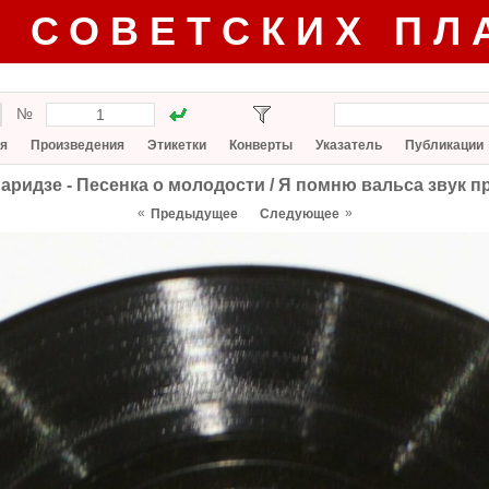
Г СОВЕТСКИХ ПЛ
№
я
Произведения
Этикетки
Конверты
Указатель
Публикации
аридзе - Песенка о молодости / Я помню вальса звук 
«
»
Предыдущее
Следующее