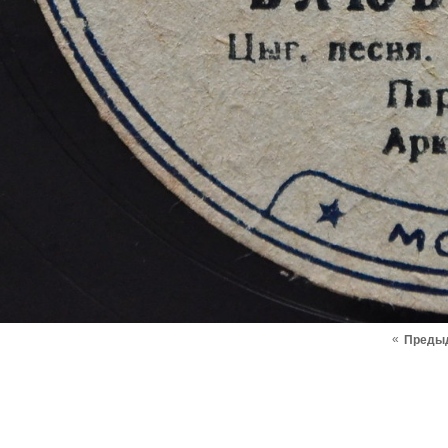
«
Преды