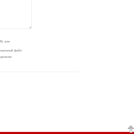
RL или
окальный файл
одсказка