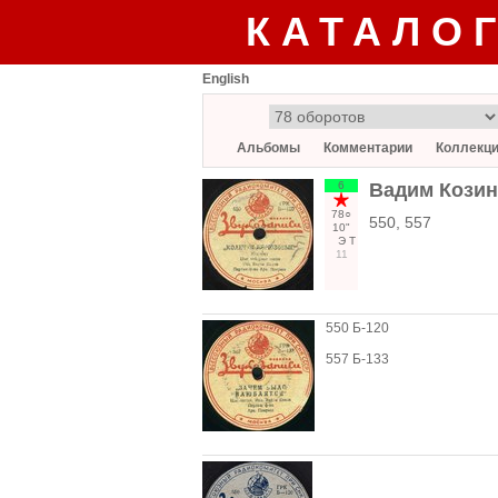
КАТАЛО
English
Альбомы
Комментарии
Коллекц
6
Вадим Козин
78○
550, 557
10"
Э
Т
11
550 Б-120
557 Б-133