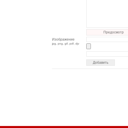
Предосмотр
Изображение
jpg, png, gif, pdf, djv