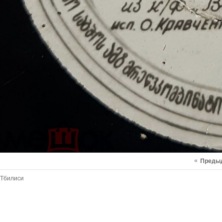
«
Преды
Тбилиси