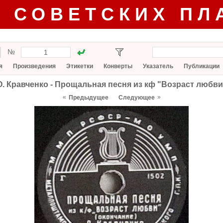
Г СОВЕТСКИХ ПЛ
№
я
Произведения
Этикетки
Конверты
Указатель
Публикации
О. Кравченко - Прощальная песня из кф "Возраст любви
«
»
Предыдущее
Следующее