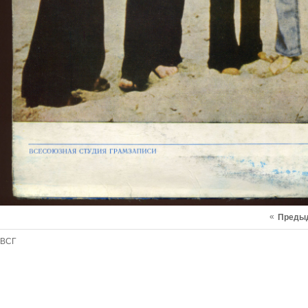
«
Преды
ВСГ