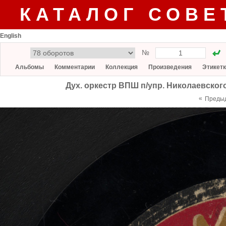
КАТАЛОГ СОВЕ
English
№
Альбомы
Комментарии
Коллекция
Произведения
Этикет
Дух. оркестр ВПШ п/упр. Николаевского
«
Преды