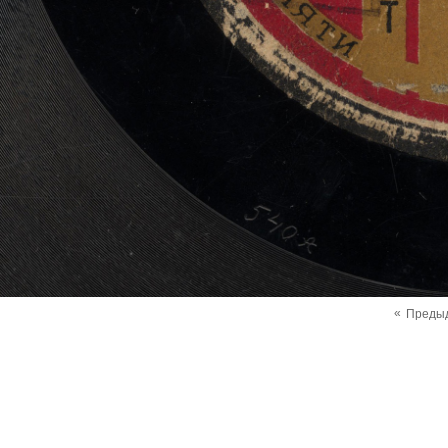
«
Преды