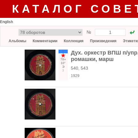
КАТАЛОГ СОВЕ
English
№
Альбомы
Комментарии
Коллекция
Произведения
Этикетк
1
Дух. оркестр ВПШ п/упр
ромашки, марш
78○
10"
Э
540, 543
3
1929