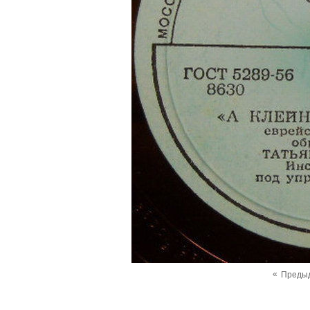
«
Преды