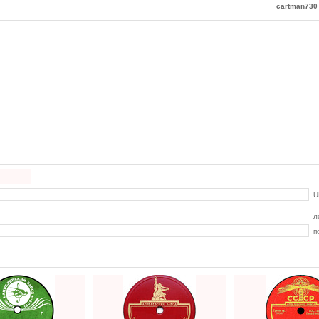
cartman730
U
л
п