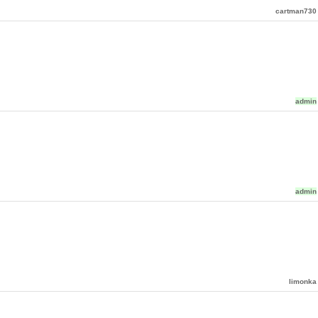
cartman730
admin
admin
limonka