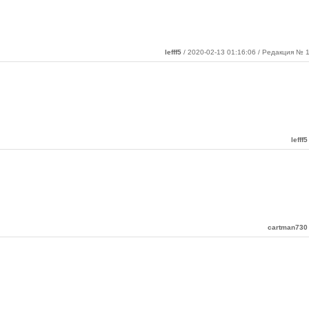
lefff5
/ 2020-02-13 01:16:06 / Редакция № 1
lefff5
cartman730