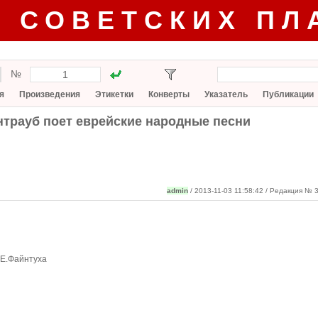
Г СОВЕТСКИХ ПЛ
№
я
Произведения
Этикетки
Конверты
Указатель
Публикации
нтрауб поет еврейские народные песни
admin
/ 2013-11-03 11:58:42
/ Редакция № 3
.Е.Файнтуха