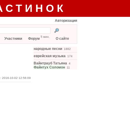
АСТИНОК
Авторизация
5 мин.
Участники
Форум
О сайте
народные песни
1882
еврейская музыка
174
Вайнтрауб Татьяна
4
Файнтух Соломон
11
: 2016-10-02 12:56:09