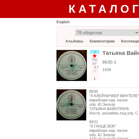
КАТАЛО
English
Альбомы
Комментарии
Коллекци
3
Татьяна Вай
78○
8630-1
10"
Э
Т
1939
22
1
8630
"А КЛЕЙНИЧКЕР ВИНТЕЛЕ"
еврейская нар. песня
обр. Ю.Энгеля
ТАТЬЯНА ВАЙНТРАУБ
Инстр. ансамбль под упр. С
8631
"А ГАНЦЕ ВОХ"
еврейская нар. песня
обр. Ю.Энгеля