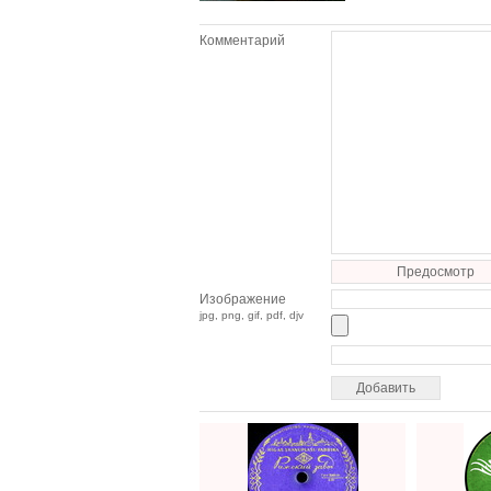
Комментарий
Предосмотр
Изображение
jpg, png, gif, pdf, djv