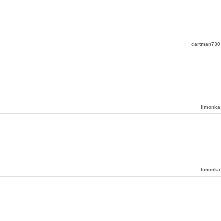
cartman730
limonka
limonka