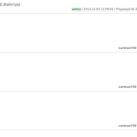
.Е.Файнтуха
admin
/ 2013-11-03 11:59:02 / Редакция № 2
cartman730
cartman730
cartman730