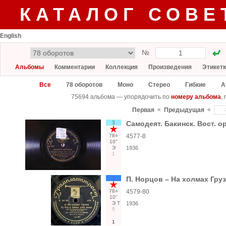
КАТАЛОГ СОВЕ
English
№
Альбомы
Комментарии
Коллекция
Произведения
Этикет
Все
78 оборотов
Моно
Стерео
Гибкие
А
75694 альбома — упорядочить по
номеру альбома
,
«
«
Первая
Предыдущая
3
Самодеят. Бакинск. Вост. ор
78○
4577-8
10"
Э
1936
1
1
П. Норцов – На холмах Гру
78○
4579-80
10"
Э
Т
1936
5
1