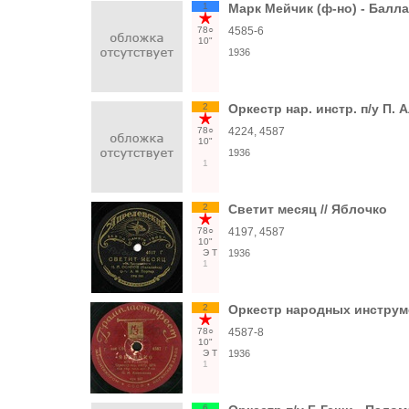
1
Марк Мейчик (ф-но) - Балл
78○
4585-6
10"
1936
2
Оркестр нар. инстр. п/у П.
78○
4224, 4587
10"
1936
1
2
Светит месяц // Яблочко
78○
4197, 4587
10"
Э
Т
1936
1
2
Оркестр народных инструме
78○
4587-8
10"
Э
Т
1936
1
6