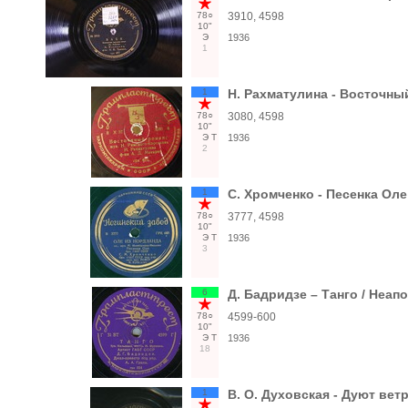
78○
3910, 4598
10"
Э
1936
1
1
Н. Рахматулина - Восточны
78○
3080, 4598
10"
Э
Т
1936
2
1
С. Хромченко - Песенка Оле
78○
3777, 4598
10"
Э
Т
1936
3
6
Д. Бадридзе – Танго / Неап
78○
4599-600
10"
Э
Т
1936
18
1
В. О. Духовская - Дуют вет