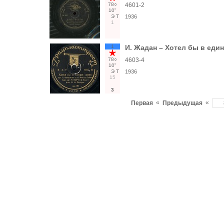
78○
4601-2
10"
Э
Т
1936
1
1
И. Жадан – Хотел бы в еди
78○
4603-4
10"
Э
Т
1936
15
3
«
«
Первая
Предыдущая