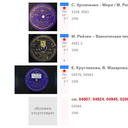
1
С. Хромченко - Мери / М. Ре
78○
3158, 4581
10"
Э
Т
1936
1
1
М. Рейзен – Вакхическая пе
78○
4581-2
10"
Э
Т
1936
2
1
1
Е. Кругликова, В. Макарова,
78○
04576, 04583
12"
Э
Т
1936
1
см.
04907
,
04924
,
04945
,
020
04584
1936