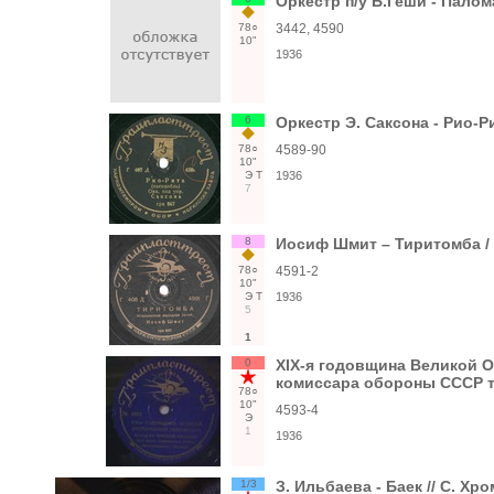
Оркестр п/у Б.Геши - Палом
78○
3442, 4590
10"
1936
6
Оркестр Э. Саксона - Рио-Р
78○
4589-90
10"
Э
Т
1936
7
8
Иосиф Шмит – Тиритомба / 
78○
4591-2
10"
Э
Т
1936
5
1
0
XIX-я годовщина Великой О
комиссара обороны СССР т
78○
10"
4593-4
Э
1
1936
1/3
З. Ильбаева - Баек // С. Хр