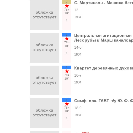
7
С. Мартинсон - Машина бет
78○
13
10"
1934
1
1
Центральная агитационная 
Лесорубы // Марш каналоа
78○
10"
14-5
1
1934
1
Квартет деревянных духов
78○
16-7
10"
1934
1
Симф. орк. ГАБТ п/у Ю. Ф. 
78○
18-9
10"
1934
1