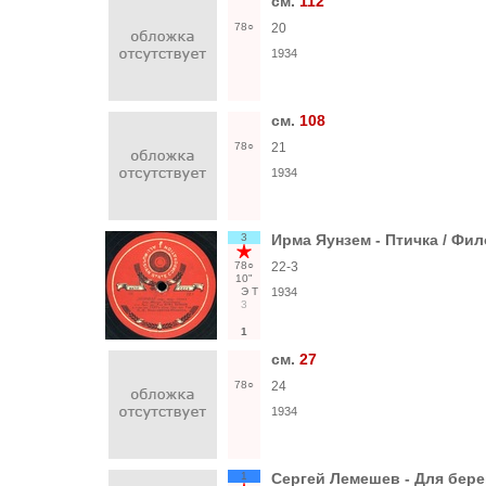
см.
112
78○
20
1934
см.
108
78○
21
1934
3
Ирма Яунзем - Птичка / Фи
78○
22-3
10"
Э
Т
1934
3
1
см.
27
78○
24
1934
1
Сергей Лемешев - Для бере