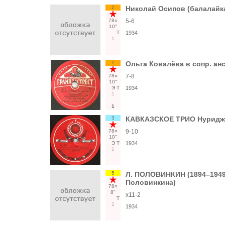
2
Николай Осипов (балалайка
78○
5-6
10"
Т
1934
1
2
Ольга Ковалёва в сопр. ан
78○
7-8
10"
Э
Т
1934
1
1
3
КАВКАЗСКОЕ ТРИО Нуриджан
78○
9-10
10"
Э
Т
1934
1
5
Л. ПОЛОВИНКИН (1894–1949)
Половинкина)
78○
8"
x11-2
Т
2
1934