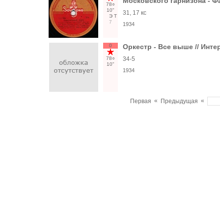
Московского гарнизона - 
78○
10"
31, 17 кс
Э
Т
7
1934
0
Оркестр - Все выше // Инт
78○
34-5
10"
1934
«
«
Первая
Предыдущая