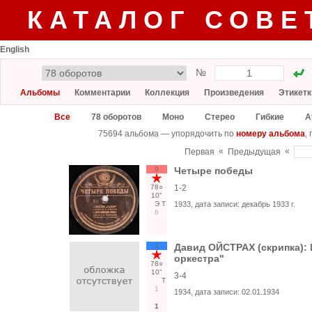
КАТАЛОГ СОВЕ
English
№
Альбомы
Комментарии
Коллекция
Произведения
Этикетк
Все
78 оборотов
Моно
Стерео
Гибкие
А
75694 альбома — упорядочить по
номеру альбома
,
«
«
Первая
Предыдущая
0
Четыре победы
78○
1-2
10"
Э
Т
1933
, дата записи:
декабрь 1933 г.
6
1
Давид ОЙСТРАХ (скрипка): И
оркестра"
78○
10"
3-4
Т
1
1934
, дата записи:
02.01.1934
1