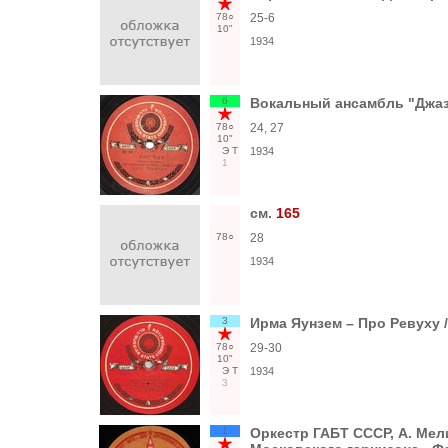
78○
25-6
10"
1934
6
Вокальный ансамбль "Джаз-
78○
24, 27
10"
Э
Т
1934
1
см.
165
78○
28
1934
3
Ирма Яунзем – Про Ревуху /
78○
29-30
10"
Э
Т
1934
3
1
Оркестр ГАБТ СССР, А. Ме