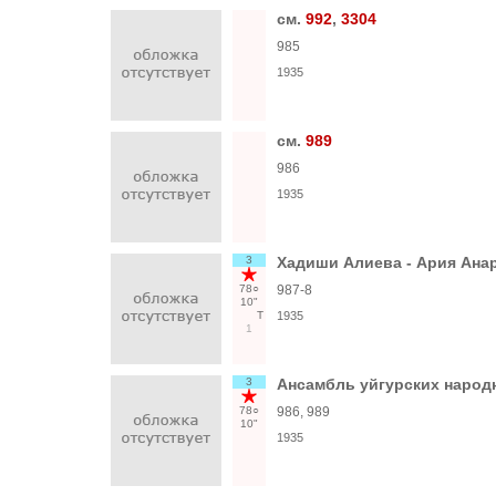
см.
992
,
3304
985
1935
см.
989
986
1935
3
Хадиши Алиева - Ария Анар
78○
987-8
10"
Т
1935
1
3
Ансамбль уйгурских народн
78○
986, 989
10"
1935