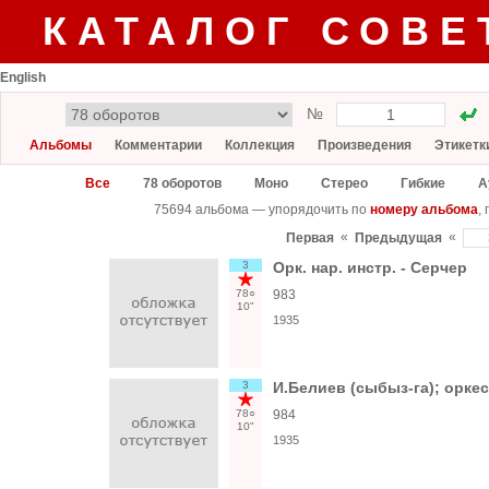
КАТАЛОГ СОВЕ
English
№
Альбомы
Комментарии
Коллекция
Произведения
Этикетк
Все
78 оборотов
Моно
Стерео
Гибкие
А
75694 альбома — упорядочить по
номеру альбома
,
«
«
Первая
Предыдущая
3
Орк. нар. инстр. - Серчер
78○
983
10"
1935
3
И.Белиев (сыбыз-га); оркес
78○
984
10"
1935