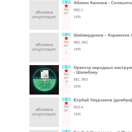
3
Абикен Хасенов - Солкылга
78○
990-1
10"
1935
3
Шаймерденов – Каракесек /
78○
985, 992
10"
1935
1
3
Оркестр народных инструмен
- Шапибаяу
78○
10"
981, 993
Э
1
1935
3
Елубай Умурзаков (домбра) 
78○
993-4
10"
1935
3