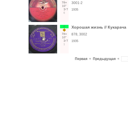
78○
3001-2
10"
Э
Т
1935
6
6
Хорошая жизнь // Кукарача
78○
878, 3002
10"
Э
Т
1935
1
«
«
Первая
Предыдущая