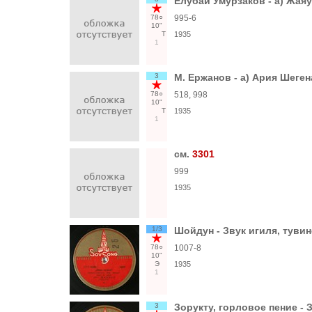
Елубай Умурзаков - a) Жаяу
78○
995-6
10"
Т
1935
1
3
М. Ержанов - а) Ария Шеген
78○
518, 998
10"
Т
1935
1
см.
3301
999
1935
1/3
Шойдун - Звук игиля, тувинс
78○
1007-8
10"
Э
1935
1
3
Зорукту, горловое пение - З