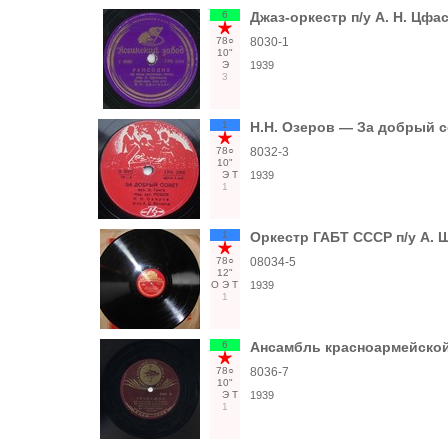
6
Джаз-оркестр п/у А. Н. Цф
78○
8030-1
10"
Э
1939
3
1
Н.Н. Озеров — За добрый с
78○
8032-3
10"
Э
Т
1939
1
1
Оркестр ГАБТ СССР п/у А. 
78○
08034-5
12"
О
Э
Т
1939
1
6
Ансамбль красноармейской 
78○
8036-7
10"
Э
Т
1939
1