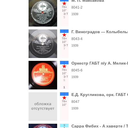
М. П. Максакова
78○
8041-2
10"
Э
Т
1939
5
1
Г. Виноградов — Колыбель
78○
8043-4
10"
Э
Т
1939
7
1
Оркестр ГАБТ п/у А. Мелик
78○
8045-6
10"
Э
Т
1939
9
1
1
Е.Д. Кругликова, орк. ГАБТ
78○
8047
10"
1939
3
Сарра Фибих - А хаверте / 