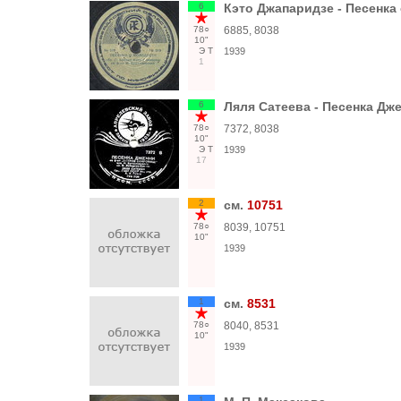
6
Кэто Джапаридзе - Песенка 
78○
6885, 8038
10"
Э
Т
1939
1
6
Ляля Сатеева - Песенка Дже
78○
7372, 8038
10"
Э
Т
1939
17
2
см.
10751
78○
8039, 10751
10"
1939
1
см.
8531
78○
8040, 8531
10"
1939
1