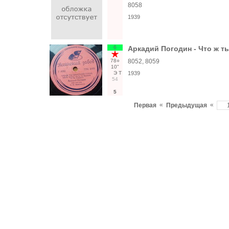
8058
1939
6
Аркадий Погодин - Что ж ты
78○
8052, 8059
10"
Э
Т
1939
54
5
«
«
Первая
Предыдущая