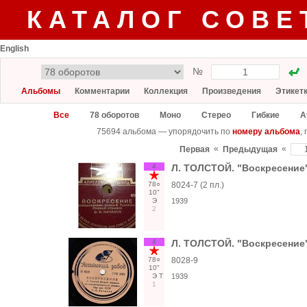
КАТАЛОГ СОВЕ
English
№
Альбомы
Комментарии
Коллекция
Произведения
Этикет
Все
78 оборотов
Моно
Стерео
Гибкие
А
75694 альбома — упорядочить по
номеру альбома
,
«
«
Первая
Предыдущая
4
Л. ТОЛСТОЙ. "Воскресение"
78○
8024-7 (2 пл.)
10"
Э
1939
2
4
Л. ТОЛСТОЙ. "Воскресение"
78○
8028-9
10"
Э
Т
1939
1