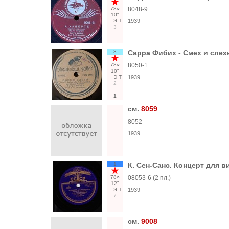
78○
8048-9
10"
Э
Т
1939
3
3
Сарра Фибих - Смех и слез
78○
8050-1
10"
Э
Т
1939
2
1
см.
8059
8052
1939
1
К. Сен-Санс. Концерт для в
78○
08053-6 (2 пл.)
12"
Э
Т
1939
7
см.
9008