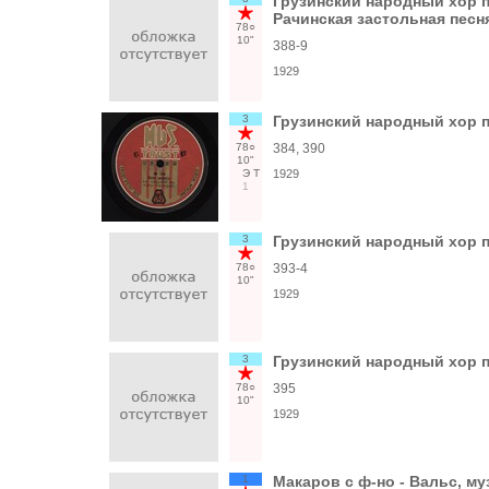
Грузинский народный хор п
Рачинская застольная песн
78○
10"
388-9
1929
3
Грузинский народный хор п/
78○
384, 390
10"
Э
Т
1929
1
3
Грузинский народный хор п/
78○
393-4
10"
1929
3
Грузинский народный хор п
78○
395
10"
1929
1
Макаров с ф-но - Вальс, му