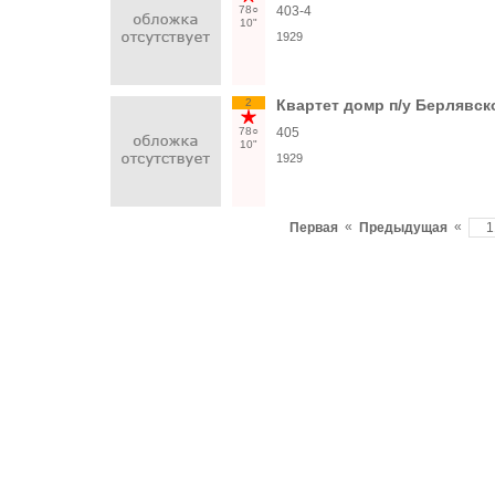
78○
403-4
10"
1929
2
Квартет домр п/у Берлявско
78○
405
10"
1929
«
«
Первая
Предыдущая