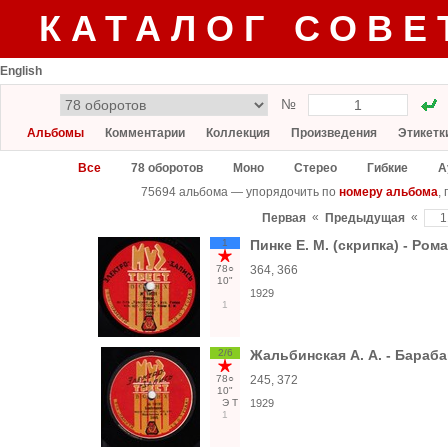
КАТАЛОГ СОВЕ
English
№
Альбомы
Комментарии
Коллекция
Произведения
Этикетк
Все
78 оборотов
Моно
Стерео
Гибкие
А
75694 альбома — упорядочить по
номеру альбома
,
«
«
Первая
Предыдущая
1
Пинке Е. М. (скрипка) - Ром
78○
364, 366
10"
1929
1
2/6
Жальбинская А. А. - Бараба
78○
245, 372
10"
Э
Т
1929
1