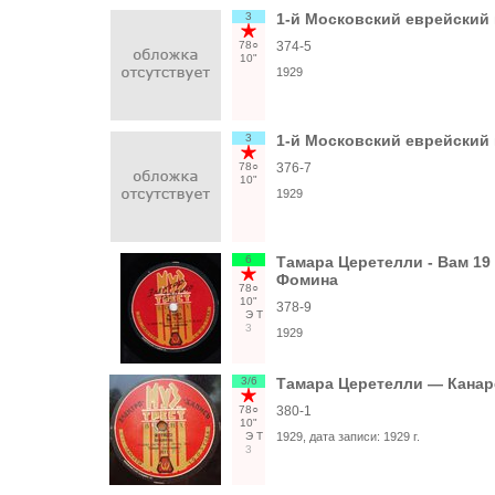
3
1-й Московский еврейский 
78○
374-5
10"
1929
3
1-й Московский еврейский к
78○
376-7
10"
1929
6
Тамара Церетелли - Вам 19 
Фомина
78○
10"
378-9
Э
Т
3
1929
3/6
Тамара Церетелли — Канаре
78○
380-1
10"
Э
Т
1929
, дата записи:
1929 г.
3