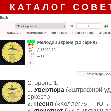
КАТАЛОГ СОВЕ
English
№
Альбомы
Комментарии
Коллекция
Произведения
Этикетк
6
Мелодии экрана (12 серия)
33○
Д 13409-10
10"
Э
Т
1964
13
6
Показать произве
Сторона 1:
1.
Увертюра
(«Штрафной уд
оркестр
2.
Песня
(«Коллеги» — Ю. Л
3.
Фокстрот
(«И в шутку и в