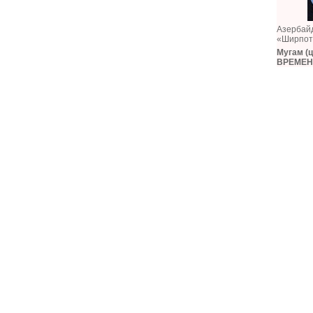
Азербайд
«Ширпот
Мугам (
ВРЕМЕ