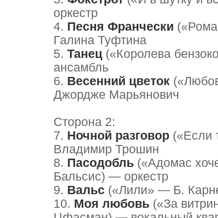
оркестр
4.
Песня Франчески
(«Рома
Галина Туфтина
5.
Танец
(«Королева бензоко
ансамбль
6.
Весенний цветок
(«Любов
Джордже Марьянович
Сторона 2:
7.
Ночной разговор
(«Если 
Владимир Трошин
8.
Пасодобль
(«Адомас хоче
Бальсис) — оркестр
9.
Вальс
(«Лили» — Б. Карне
10.
Моя любовь
(«За витри
Цфасман) — вокальный квар