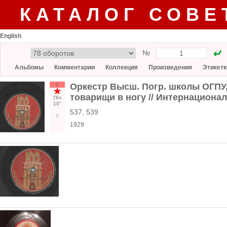
КАТАЛОГ СОВЕ
English
№
Альбомы
Комментарии
Коллекция
Произведения
Этикетк
0
Оркестр Высш. Погр. школы ОГПУ, 
товарищи в ногу // Интернационал
78○
10"
537, 539
5
1929