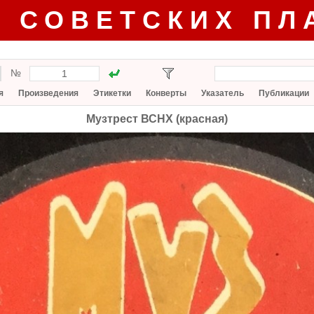
Г СОВЕТСКИХ ПЛ
№
я
Произведения
Этикетки
Конверты
Указатель
Публикации
Музтрест ВСНХ (красная)