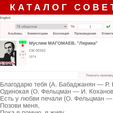
КАТАЛОГ СОВЕ
English
№
Альбомы
Комментарии
Коллекция
Произведения
Этикет
6
Муслим МАГОМАЕВ. "Лирика"
СМ 00342
АК
О
Э
Т
1974
14
Показать произве
Благодарю тебя (А. Бабаджанян — Р. 
Одинокая (О. Фельцман — И. Коханов
Есть у любви печали (О. Фельцман — 
Позови меня,
Пока я помню, я живу