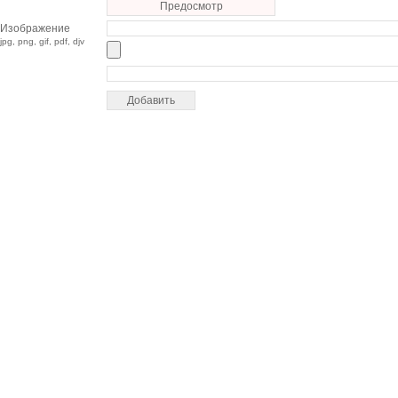
Предосмотр
Изображение
jpg, png, gif, pdf, djv