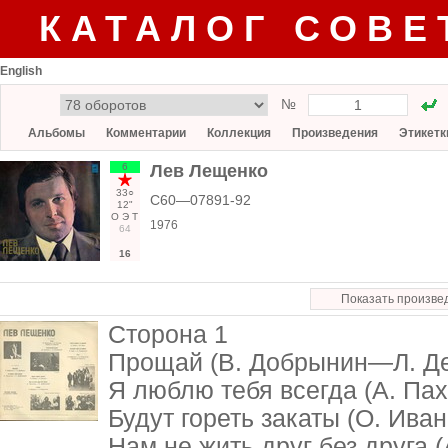
КАТАЛОГ СОВЕ
English
№
Альбомы
Комментарии
Коллекция
Произведения
Этикетк
6
Лев Лещенко
33○
С60—07891-92
12"
О
Э
Т
1976
64
16
Показать произве
Сторона 1
Прощай (В. Добрынин—Л. Д
Я люблю тебя всегда (А. П
Будут гореть закаты (О. Ив
Нам не жить друг без друга