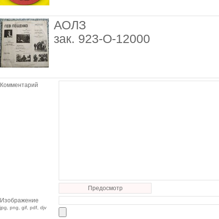
АОЛЗ
зак. 923-О-12000
Комментарий
Предосмотр
Изображение
jpg, png, gif, pdf, djv