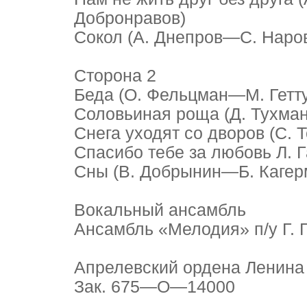
Добронравов)
Сокол (А. Днепров—С. Наров
Сторона 2
Беда (О. Фельцман—М. Гетту
Соловьиная роща (Д. Тухма
Снега уходят со дворов (С.
Спасибо тебе за любовь Л.
Сны (В. Добрынин—Б. Кагерм
Вокальный ансамбль
Ансамбль «Мелодия» п/у Г. 
Апрелевский ордена Ленина 
Зак. 675—О—14000