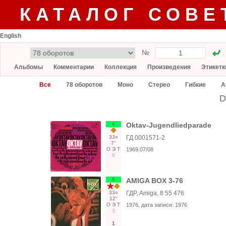
КАТАЛОГ СОВЕ
English
№
Альбомы
Комментарии
Коллекция
Произведения
Этикетк
Все
78 оборотов
Моно
Стерео
Гибкие
А
D
6
Oktav-Jugendliedparade
33○
ГД 0001571-2
7"
О
Э
Т
1969.07/08
8
6
AMIGA BOX 3-76
33○
ГДР, Amiga, 8 55 476
12"
О
Э
Т
1976
, дата записи:
1976
3
1