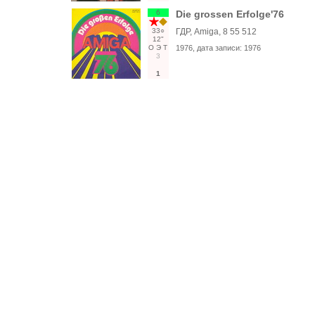
6
Die grossen Erfolge'76
33○
ГДР, Amiga, 8 55 512
12"
О
Э
Т
1976
, дата записи:
1976
3
1