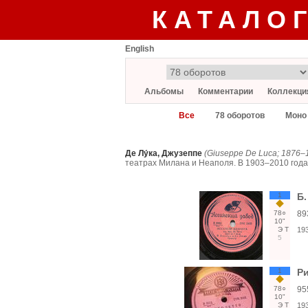
КАТАЛО
English
Альбомы
Комментарии
Коллекци
Все
78 оборотов
Моно
Де Лу́ка, Джузеппе
(Giuseppe De Luca; 1876–
театрах Милана и Неаполя. В 1903–2010 года
1
Б.
78○
89
10"
Э
Т
19
5
1
Р
78○
95
10"
Э
Т
19