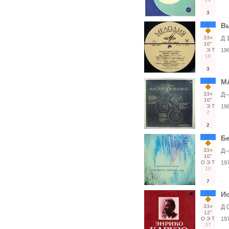
3
1
В
33○
Д 
10"
Э
Т
19
16
3
1
МА
33○
Д—
10"
Э
Т
19
2
2
1
Б
33○
Д—
10"
О
Э
Т
19
10
7
1
Ис
33○
Д 
12"
О
Э
Т
19
37