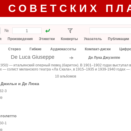
Г СОВЕТСКИХ ПЛ
№
я
Произведения
Этикетки
Конверты
Указатель
Публикации
Стерео
Гибкие
Аудиокассеты
Компакт-диски
Цифро
De Luca Giuseppe
Де Лука Джузеппе
1950)
— итальянский оперный певец (баритон). В 1901–1902 годах выступал 
х — солист миланского театра «Ла Скала», в 1915–1935 и 1939-1940 годах —
10 альбомов
 Джильи и Де Люка
32-3
39
иголетто
50-1
39