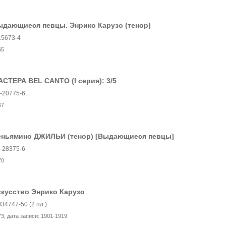
ыдающиеся певцы. Энрико Карузо (тенор)
15673-4
65
СТЕРА BEL CANTO (I серия): 3/5
20775-6
67
еньямино ДЖИЛЬИ (тенор) [Выдающиеся певцы]
28375-6
70
кусство Энрико Карузо
034747-50 (2 пл.)
73
, дата записи:
1901-1919