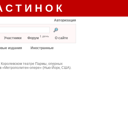
АСТИНОК
Авторизация
1 день
Участники
Форум
О сайте
вые издания
Иностранные
в Королевском театре Пармы, оперных
 в «Метрополитен-опере» (Нью-Йорк, США).