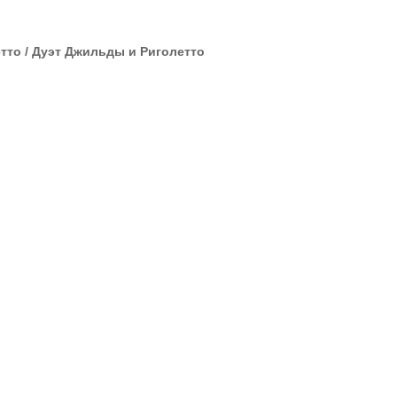
етто / Дуэт Джильды и Риголетто