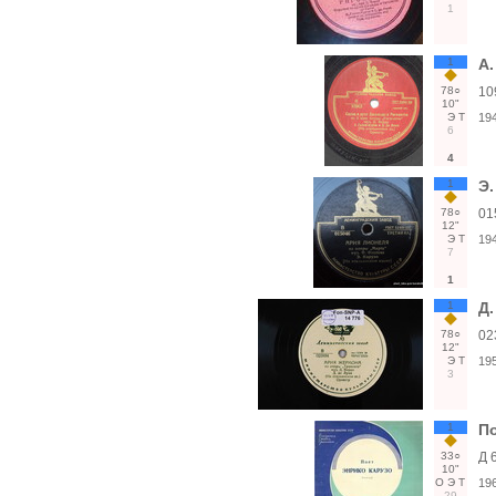
1
1
А.
78○
10
10"
Э
Т
19
6
4
1
Э.
78○
01
12"
Э
Т
19
7
1
1
Д.
78○
02
12"
Э
Т
19
3
1
По
33○
Д 
10"
О
Э
Т
19
29