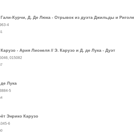
 Гали-Курчи, Д. Де Люка - Отрывок из дуэта Джильды и Ригол
963-4
41
 Карузо - Ария Лионеля // Э. Карузо и Д. де Лука - Дуэт
5046, 015082
47
 де Лука
3884-5
54
ёт Энрико Карузо
6345-6
60