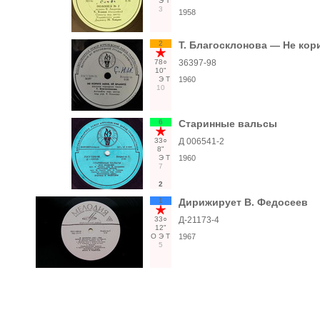
Э
Т
3
1958
2
Т. Благосклонова — Не кори
78○
36397-98
10"
Э
Т
1960
10
6
Старинные вальсы
33○
Д 006541-2
8"
Э
Т
1960
7
2
1
Дирижирует В. Федосеев
33○
Д-21173-4
12"
О
Э
Т
1967
5