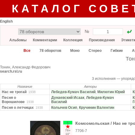
КАТАЛОГ СОВЕ
English
№
Альбомы
Комментарии
Коллекция
Произведения
Этикет
Все
78 оборотов
Моно
Стерео
Гибкие
А
Тон
Тонин, Александр Федорович
search.rsl.ru
3 исполнения — упоряд
Название
Авторы
Нас не трогай
Лебедев-Кумач Василий
,
Милютин Юрий
К
1938
Песня о
Дунаевский Исаак
,
Лебедев-Кумач
К
Ворошилове
Василий
Г
1938
Песня о летчицах
Колычев Осип
,
Кручинин Валентин
К
1938
6
Комсомольская / Нас не тр
78○
7706-7
10"