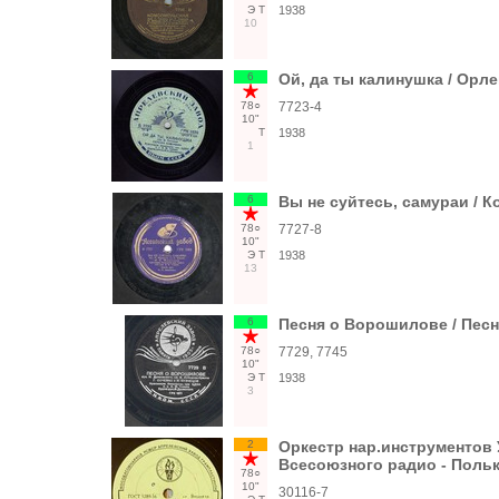
Э
Т
1938
10
6
Ой, да ты калинушка / Орл
78○
7723-4
10"
Т
1938
1
6
Вы не суйтесь, самураи / 
78○
7727-8
10"
Э
Т
1938
13
6
Песня о Ворошилове / Песн
78○
7729, 7745
10"
Э
Т
1938
3
2
Оркестр нар.инструментов 
Всесоюзного радио - Поль
78○
10"
30116-7