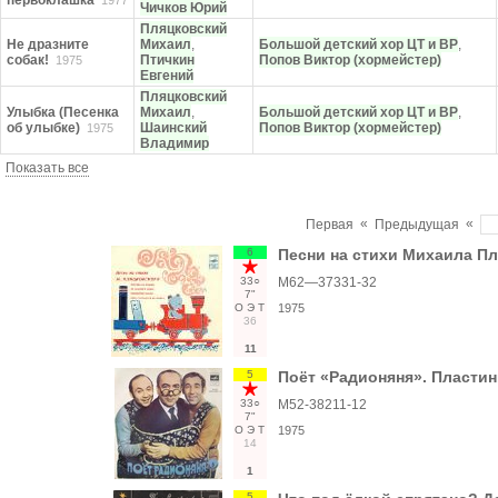
первоклашка
1977
Чичков Юрий
Пляцковский
Не дразните
Михаил
,
Большой детский хор ЦТ и ВР
,
собак!
Птичкин
Попов Виктор (хормейстер)
1975
Евгений
Пляцковский
Улыбка (Песенка
Михаил
,
Большой детский хор ЦТ и ВР
,
об улыбке)
Шаинский
Попов Виктор (хормейстер)
1975
Владимир
Показать все
«
«
Первая
Предыдущая
6
Песни на стихи Михаила П
33○
M62—37331-32
7"
О
Э
Т
1975
36
11
5
Поёт «Радионяня». Пластин
33○
М52-38211-12
7"
О
Э
Т
1975
14
1
5