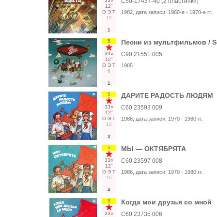
33○
С50-17437-40 (2 пластинки)
12"
О
Э
Т
1982
, дата записи:
1960-е - 1970-е гг.
15
1
5
Песни из мультфильмов / So
33○
С90 21551 005
12"
О
Э
Т
1985
6
1
5
ДАРИТЕ РАДОСТЬ ЛЮДЯМ
33○
С60 23593 009
12"
О
Э
Т
1986
, дата записи:
1970 - 1980 гг.
12
3
5
МЫ — ОКТЯБРЯТА
33○
С60 23597 008
12"
О
Э
Т
1986
, дата записи:
1970 - 1980 гг.
16
4
5
Когда мои друзья со мной
33○
С60 23735 006