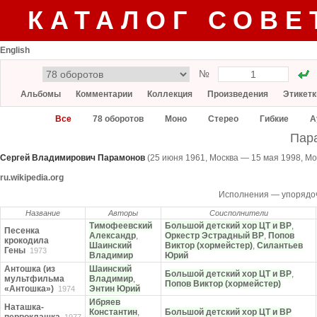
КАТАЛОГ СОВЕ
English
№
Альбомы
Комментарии
Коллекция
Произведения
Этикетк
Все
78 оборотов
Моно
Стерео
Гибкие
А
Пар
Сергей Владимирович Парамонов
(25 июня 1961, Москва — 15 мая 1998, Мо
ru.wikipedia.org
Исполнения — упорядо
Название
Авторы
Соисполнители
Тимофеевский
Большой детский хор ЦТ и ВР
,
Песенка
Александр
,
Оркестр Эстрадный ВР
,
Попов
крокодила
Шаинский
Виктор (хормейстер)
,
Силантьев
Гены
1973
Владимир
Юрий
Антошка (из
Шаинский
Большой детский хор ЦТ и ВР
,
мультфильма
Владимир
,
Попов Виктор (хормейстер)
«Антошка»)
Энтин Юрий
1974
Ибряев
Наташка-
Константин
,
Большой детский хор ЦТ и ВР