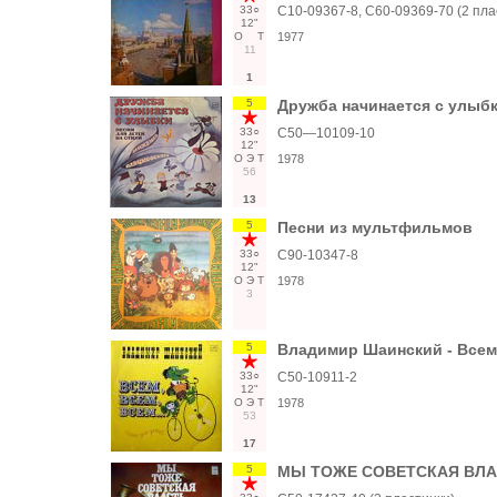
33○
С10-09367-8, С60-09369-70 (2 пла
12"
О
Т
1977
11
1
5
Дружба начинается с улыбк
33○
С50—10109-10
12"
О
Э
Т
1978
56
13
5
Песни из мультфильмов
33○
С90-10347-8
12"
О
Э
Т
1978
3
5
Владимир Шаинский - Всем, 
33○
С50-10911-2
12"
О
Э
Т
1978
53
17
5
МЫ ТОЖЕ СОВЕТСКАЯ ВЛАСТ