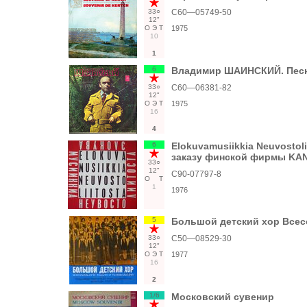
33○
C60—05749-50
12"
О
Э
Т
1975
10
1
6
Владимир ШАИНСКИЙ. Пес
33○
С60—06381-82
12"
О
Э
Т
1975
16
4
6
Elokuvamusiikkia Neuvostol
заказу финской фирмы KAN
33○
12"
С90-07797-8
О
Т
1
1976
5
Большой детский хор Всесо
33○
С50—08529-30
12"
О
Э
Т
1977
16
2
1/6
Московский сувенир