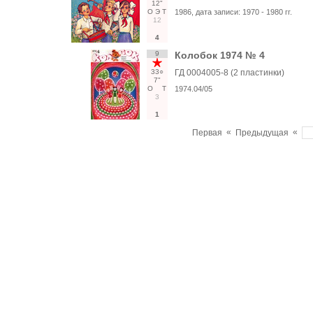
12"
О
Э
Т
1986
, дата записи:
1970 - 1980 гг.
12
4
9
Колобок 1974 № 4
33○
ГД 0004005-8 (2 пластинки)
7"
О
Т
1974.04/05
3
1
«
«
Первая
Предыдущая