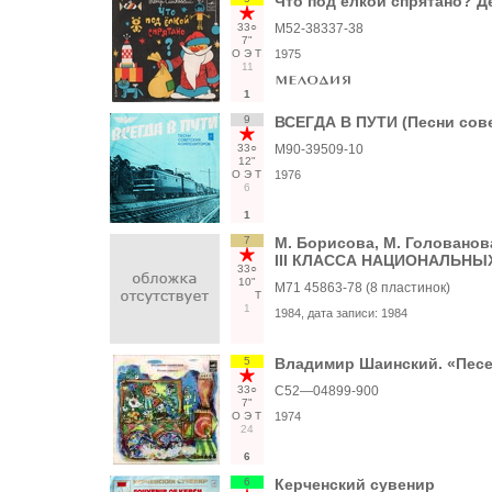
Что под ёлкой спрятано? Д
33○
М52-38337-38
7"
О
Э
Т
1975
11
1
9
ВСЕГДА В ПУТИ (Песни сов
33○
М90-39509-10
12"
О
Э
Т
1976
6
1
7
М. Борисова, М. Голован
III КЛАССА НАЦИОНАЛЬНЫ
33○
10"
М71 45863-78 (8 пластинок)
Т
1
1984
, дата записи:
1984
5
Владимир Шаинский. «Пес
33○
С52—04899-900
7"
О
Э
Т
1974
24
6
6
Керченский сувенир