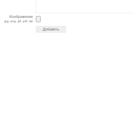
Изображение
jpg, png, gif, pdf, djv