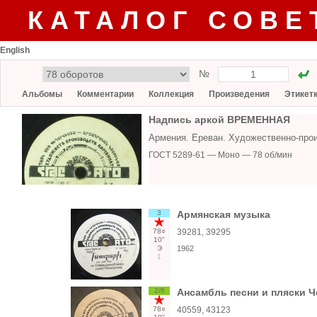
КАТАЛОГ СОВЕ
English
№
Альбомы
Комментарии
Коллекция
Произведения
Этикет
Надпись аркой ВРЕМЕННАЯ
Армения. Ереван. Художественно-про
ГОСТ 5289-61 — Моно — 78 об/мин
3
Армянская музыка
78○
39281, 39295
10"
Э
1962
1
2/6
Ансамбль песни и пляски 
78○
40559, 43123