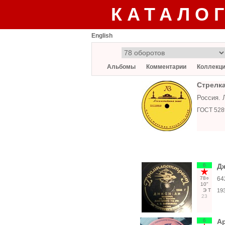
КАТАЛО
English
Альбомы
Комментарии
Коллекц
Стрелка
Россия. 
ГОСТ 528
6
Дж
78○
64
10"
Э
Т
19
23
6
Ар