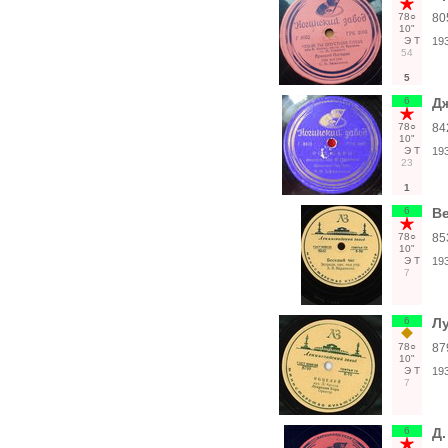
78○
80
10"
Э
Т
19
54
5
6
Дж
78○
84
10"
Э
Т
19
23
1
6
Ве
78○
85
10"
Э
Т
19
7
6
Л
78○
87
10"
Э
Т
19
7
6
Д.