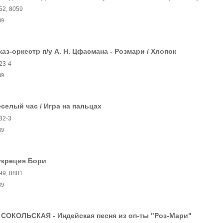
52, 8059
39
аз-оркестр п/у А. Н. Цфасмана - Розмари / Хлопок
23-4
39
селый час / Игра на пальцах
32-3
39
укреция Бори
99, 8801
39
 СОКОЛЬСКАЯ - Индейская песня из оп-ты "Роз-Мари"