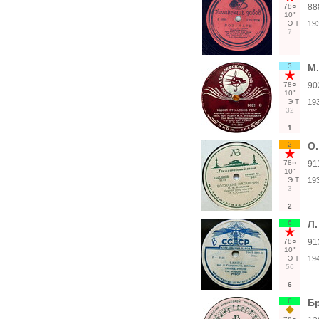
78○
88
10"
Э
Т
19
7
3
М.
78○
90
10"
Э
Т
19
32
1
2
О.
78○
91
10"
Э
Т
19
3
2
6
Л.
78○
91
10"
Э
Т
19
56
6
6
Б