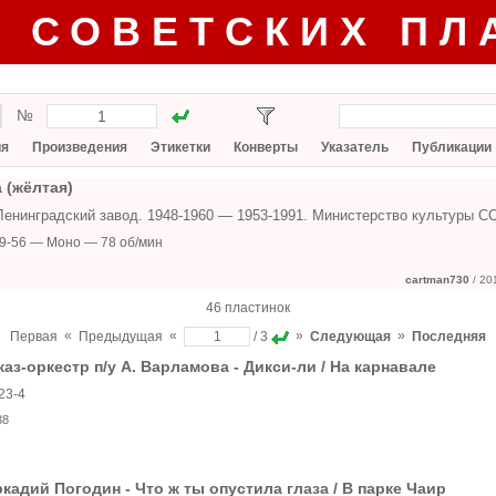
Г СОВЕТСКИХ ПЛ
№
ия
Произведения
Этикетки
Конверты
Указатель
Публикации
 (жёлтая)
Ленинградский завод. 1948-1960 — 1953-1991. Министерство культуры С
9-56 — Моно — 78 об/мин
cartman730
/ 20
46 пластинок
«
«
»
»
Первая
Предыдущая
/ 3
Следующая
Последняя
аз-оркестр п/у А. Варламова - Дикси-ли / На карнавале
23-4
38
кадий Погодин - Что ж ты опустила глаза / В парке Чаир