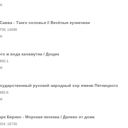
46
 Савва - Танго соловья // Весёлые кузнечики
758, 14096
46
го ж вода каламутна / Дощик
460-1
48
осударственный русский народный хор имени Пятницкого
485-6
48
рк Бернес - Морская песенка / Далеко от дома
604, 16730