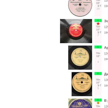
78○
12
10"
Э
Т
19
25
6
Эс
78○
12
10"
Э
Т
19
7
6
Ар
78○
13
10"
19
3
6
Де
78○
13
10"
Э
Т
19
5
6
В 
78○
13