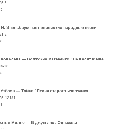
85-6
39
 И. Эпельбаум поет еврейские народные песни
21-2
39
 Ковалёва — Волжские матанечки / Не велят Маше
19-20
39
 Утёсов — Тайна / Песня старого извозчика
35, 12484
45
ратья Миллс — В джунглях / Однажды