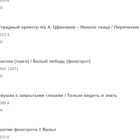
855-6
45
традный оркестр п/у А. Цфасмана – Начало танца / Лирически
912-3
45
агона (танго) / Белый лебедь (фокстрот)
464, 13471
46
вушка с закрытыми глазами / Только видеть и знать
588-9
46
ритме фокстрота // Вальс
915-6