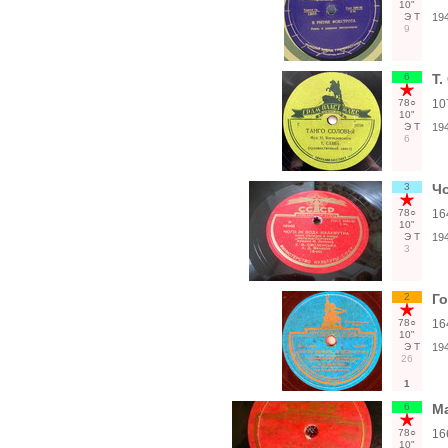
10"
Э
Т
19
9
6
Т.
78○
10
10"
Э
Т
19
6
3
Чо
78○
16
10"
Э
Т
19
3
2
Г
78○
16
10"
Э
Т
19
26
1
6
Ма
78○
16
10"