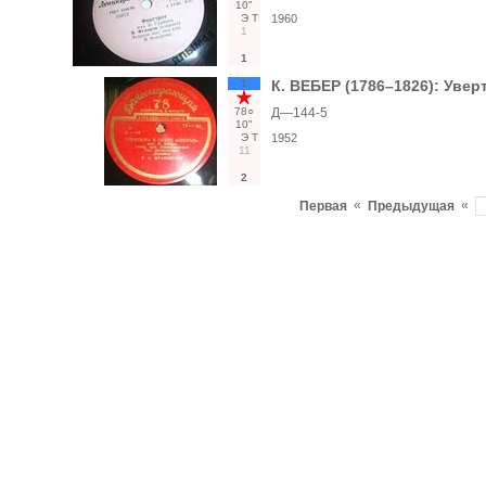
10"
Э
Т
1960
1
1
1
К. ВЕБЕР (1786–1826): Увер
78○
Д—144-5
10"
Э
Т
1952
11
2
«
«
Первая
Предыдущая