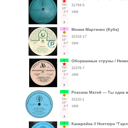
78○
31794-5
10"
Э
Т
1958
11
2
8
Мения Мартинес (Куба)
78○
32316-17
10"
Э
Т
1959
37
3
6
Оборванные струны / Неме
78○
32376-7
10"
Э
Т
1959
31
5
6
Роксана Матей — Ты одна в
78○
33110-1
10"
Э
Т
1959
55
4
6
Канарейка // Ноктюрн "Гар