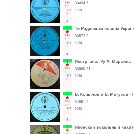
78○
33494-5
10"
Э
Т
1959
14
1
6
Ти Радянська славна Україн
78○
33572-3
10"
Э
Т
1959
31
5
6
Инстр. анс. п/у А. Марьина
78○
33980-81
10"
Э
Т
1959
11
6
В. Копылов и В. Матусов -
78○
34661-2
10"
Э
Т
1960
31
5
6
Японский вокальный кварте