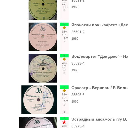
78○
35583-84
10"
Э
Т
1960
9
6
Японский вок. квартет «Дак
78○
35591-2
10"
Э
Т
1960
7
6
Вок. квартет "Дак дакс" -
78○
35593-4
10"
Э
1960
8
6
Оркестр - Вернись / Р. Вил
78○
35595-6
10"
Э
Т
1960
3
1
6
Эстрадный ансамбль п/у В.
78○
35973-4