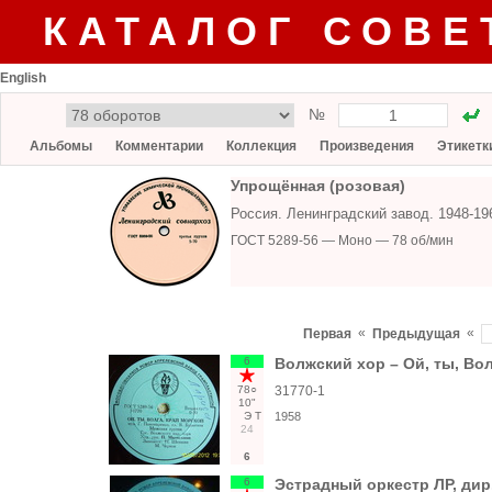
КАТАЛОГ СОВЕ
English
№
Альбомы
Комментарии
Коллекция
Произведения
Этикетк
Упрощённая (розовая)
Россия. Ленинградский завод. 1948-1
ГОСТ 5289-56 — Моно — 78 об/мин
«
«
Первая
Предыдущая
6
Волжский хор – Ой, ты, Вол
78○
31770-1
10"
Э
Т
1958
24
6
6
Эстрадный оркестр ЛР, дир.