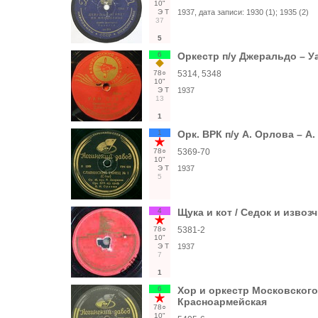
10"
Э
Т
1937
, дата записи:
1930 (1); 1935 (2)
37
5
6
Оркестр п/у Джеральдо – Уа
78○
5314, 5348
10"
Э
Т
1937
13
1
1
Орк. ВРК п/у А. Орлова – А
78○
5369-70
10"
Э
Т
1937
5
4
Щука и кот / Седок и извоз
78○
5381-2
10"
Э
Т
1937
7
1
6
Хор и оркестр Московского 
Красноармейская
78○
10"