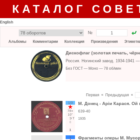
КАТАЛОГ СОВЕ
English
№
Альбомы
Комментарии
Коллекция
Произведения
Этикетк
Дискофлаг (золотая печать, чёрн
Россия. Ногинский завод. 1934-1941 
Без ГОСТ — Моно — 78 об/мин
«
«
Первая
Предыдущая
1/3
М. Донец - Аріи Карася. Ой 
78○
639-40
10"
Э
Т
1935
8
1
1
Фрагменты оперы М. Мусор