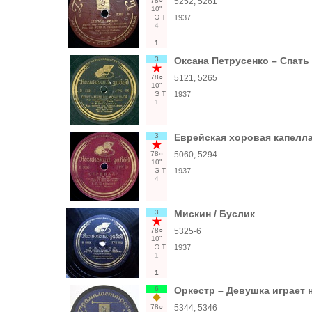
78○
5252, 5261
10"
Э
Т
1937
4
1
3
Оксана Петрусенко – Спать 
78○
5121, 5265
10"
Э
Т
1937
1
3
Еврейская хоровая капелла
78○
5060, 5294
10"
Э
Т
1937
4
3
Мискин / Буслик
78○
5325-6
10"
Э
Т
1937
1
1
6
Оркестр – Девушка играет н
78○
5344, 5346