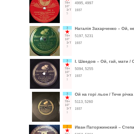
78○
4995, 4997
10"
Э
Т
1937
5
3
Наталія Захарченко – Ой, не
78○
5197, 5231
10"
Э
Т
1937
3
3
I. Шведов – Ой, гай, мати /
78○
5094, 5255
10"
Э
Т
1937
1
3
Ой на горі льон / Тече річк
78○
5113, 5260
10"
Э
Т
1937
1
2
Иван Паторжинский – Степа