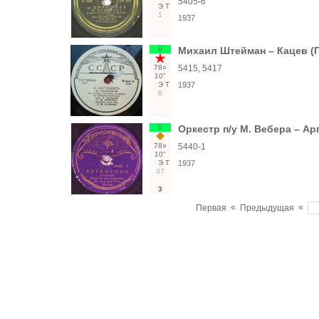
5405-6
Э
Т
1
1937
6
Михаил Штейман – Кацев (П
78○
5415, 5417
10"
Э
Т
1937
6
6
Оркестр п/у М. Вебера – Ар
78○
5440-1
10"
Э
Т
1937
37
3
«
«
Первая
Предыдущая