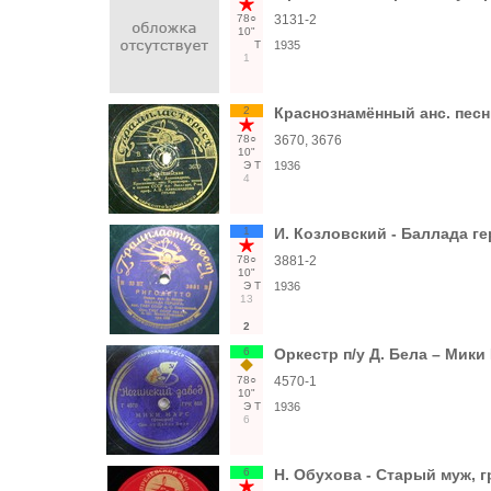
78○
3131-2
10"
Т
1935
1
2
Краснознамённый анс. песни
78○
3670, 3676
10"
Э
Т
1936
4
1
И. Козловский - Баллада ге
78○
3881-2
10"
Э
Т
1936
13
2
6
Оркестр п/у Д. Бела – Мики
78○
4570-1
10"
Э
Т
1936
6
6
Н. Обухова - Старый муж, 