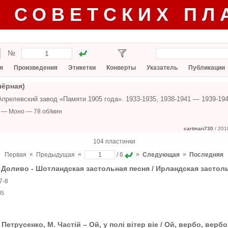
Г СОВЕТСКИХ ПЛ
№
я
Произведения
Этикетки
Конверты
Указатель
Публикации
чёрная)
Апрелевский завод «Памяти 1905 года». 1933-1935, 1938-1941 — 1939-1
 — Моно — 78 об/мин
cartman730
/ 201
104 пластинки
«
«
»
»
Первая
Предыдущая
/ 6
Следующая
Последняя
 Доливо - Шотландская застольная песня / Ирландская застол
7-8
35
 Петрусенко, М. Частій – Ой, у полі вітер віе / Ой, вербо, вербо