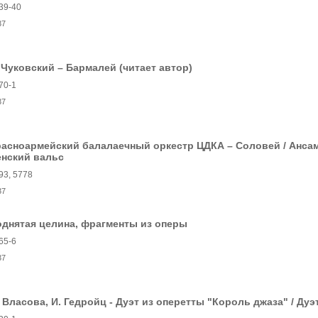
39-40
37
 Чуковский – Бармалей (читает автор)
70-1
37
асноармейский балалаечный оркестр ЦДКА – Соловей / Ансам
енский вальс
93, 5778
37
днятая целина, фрагменты из оперы
65-6
37
 Власова, И. Гедройц - Дуэт из оперетты "Король джаза" / Ду