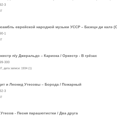
92-3
37
самбль еврейской народной музыки УССР – Базецн ди калэ (
90-1
37
кестр п/у Джеральдо – Кариока / Оркестр - В грёзах
99-300
37
, дата записи:
1934 (1)
ит и Леонид Утесовы – Борода / Пожарный
32-3
37
 Утесов - Песня парашютистки / Два друга