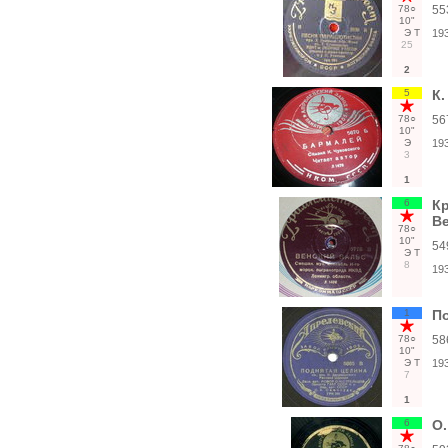
78○
55
10"
Э
Т
19
25
2
5
К.
78○
56
10"
Э
19
3
1
6
Кр
В
78○
10"
54
Э
Т
8
19
1
По
78○
58
10"
Э
Т
19
7
1
6
О.