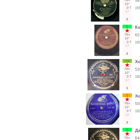
78○
59
10"
Э
Т
19
17
2
6
Ко
78○
62
10"
Э
Т
19
17
2
2/6
Хо
78○
53
10"
Э
Т
19
17
1
2
Хо
78○
55
10"
Э
Т
19
12
2
6
Дж
78○
64