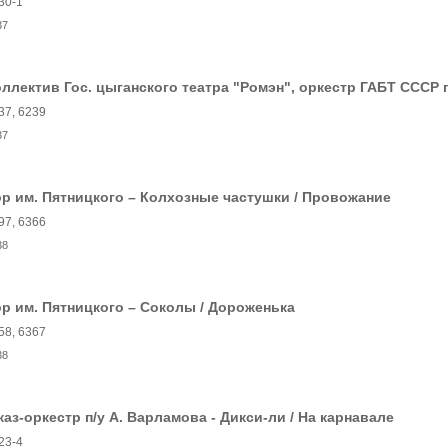
30-1
37
ллектив Гос. цыганского театра "Ромэн", оркестр ГАБТ СССР п
37, 6239
37
р им. Пятницкого – Колхозные частушки / Провожание
97, 6366
38
р им. Пятницкого – Соколы / Дороженька
58, 6367
38
аз-оркестр п/у А. Варламова - Дикси-ли / На карнавале
23-4