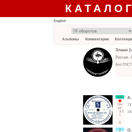
КАТАЛО
English
Альбомы
Комментарии
Коллекци
Злаки (
Россия. 
Без ГОСТ
1/6
А.
78○
73
10"
Э
Т
19
5
1
3
О.