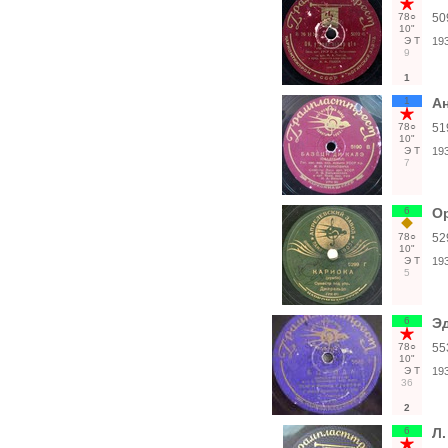
78○
50
10"
Э
Т
19
9
1
1
Ан
78○
51
10"
Э
Т
19
7
6
Ор
78○
52
10"
Э
Т
19
5
6
Эд
78○
55
10"
Э
Т
19
36
2
6
Л.