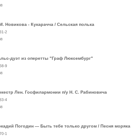
38
М. Новикова - Кукарачча / Сельская полька
31-2
38
льс-дуэт из оперетты "Граф Люксембург"
68-9
38
кестр Лен. Госфилармонии п/у Н. С. Рабиновича
83-4
38
кадий Погодин — Быть тебе только другом / Песня моряка
70-1