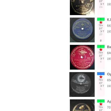
10"
Э
Т
19
23
6
К.
78○
64
10"
Э
Т
19
20
2
6
Ва
78○
64
10"
Э
Т
19
4
1
Ор
78○
65
10"
Э
Т
19
1
6
Ар
78○
70
10"