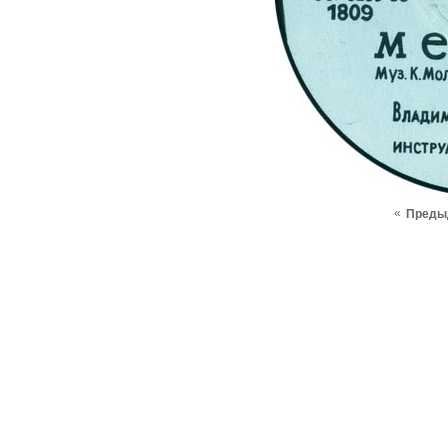
«
Преды