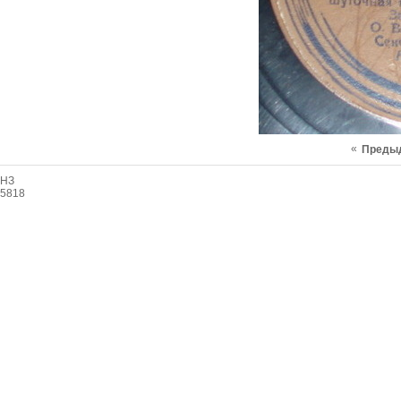
«
Преды
НЗ
5818