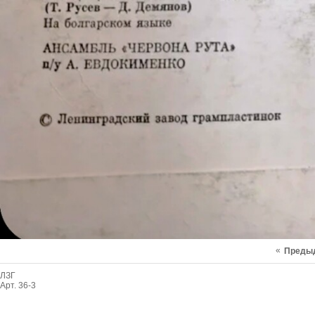
«
Преды
ЛЗГ
Арт. 36-3