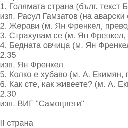
1. Голямата страна (бълг. текст 
изп. Расул Гамзатов (на аварски 
2. Жерави (м. Ян Френкел, прево
3. Страхувам се (м. Ян Френкел,
4. Бедната овчица (м. Ян Френке
2.35
изп. Ян Френкел
5. Колко е хубаво (м. А. Екимян,
6. Как сте, как живеете? (м. А. 
2.30
изп. ВИГ "Самоцвети"
II страна