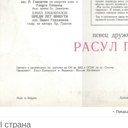
«
Преды
I страна