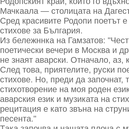
Родопският край, който го вдъхн
Мачкаала — столицата на Дагест
Сред красивите Родопи поетът е
стихове за България.
Из бележннка на Гамзатов: "Чест
поетически вечери в Москва и др
не знаят аварски. Отначало, аз, 
След това, приятелите, руски по
стихове. Но, преди да започнат,
стихотворение на моя роден език
аварския език и музиката на сти
рецитация е като звъна на струн
песента."
Така започва и нашата плоча с м