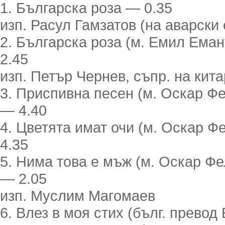
1. Българска роза — 0.35
изп. Расул Гамзатов (на аварски 
2. Българска роза (м. Емил Еман
2.45
изп. Петър Чернев, съпр. на кит
3. Приспивна песен (м. Оскар Фе
— 4.40
4. Цветята имат очи (м. Оскар Ф
4.35
5. Нима това е мъж (м. Оскар Фе
— 2.05
изп. Муслим Магомаев
6. Влез в моя стих (бълг. превод