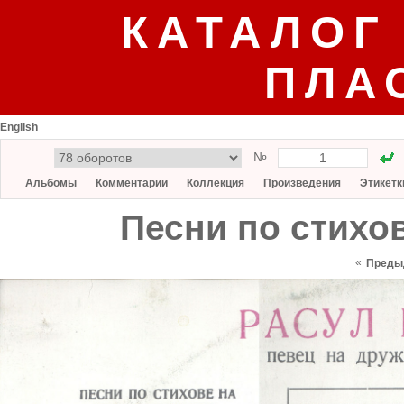
КАТАЛОГ
ПЛА
English
№
Альбомы
Комментарии
Коллекция
Произведения
Этикетк
Песни по стихов
«
Преды