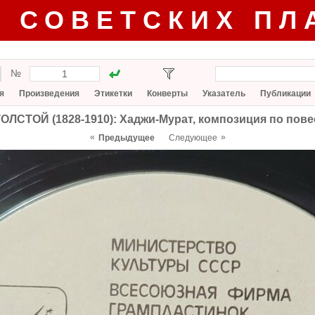
Г СОВЕТСКИХ ПЛ
№
я
Произведения
Этикетки
Конверты
Указатель
Публикации
ТОЛСТОЙ (1828-1910): Хаджи-Мурат, композиция по пове
«
»
Предыдущее
Следующее