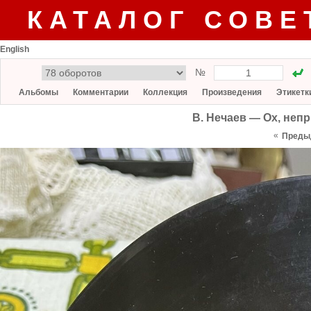
КАТАЛОГ СОВЕ
English
№
Альбомы
Комментарии
Коллекция
Произведения
Этикетк
В. Нечаев — Ох, неп
«
Преды