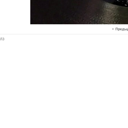
«
Преды
ЛЗ