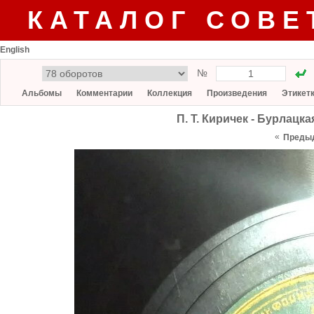
КАТАЛОГ СОВЕ
English
№
Альбомы
Комментарии
Коллекция
Произведения
Этикет
П. Т. Киричек - Бурлацк
«
Преды