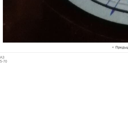
«
Преды
АЗ
5-70