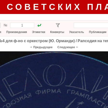
Г СОВЕТСКИХ ПЛ
№
я
Произведения
Этикетки
Конверты
Указатель
Публикации
 для ф-но с оркестром (Ю. Орманди) / Рапсодия на тем
«
»
Предыдущее
Следующее