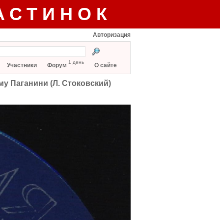
АСТИНОК
Авторизация
1 день
Участники
Форум
О сайте
у Паганини (Л. Стоковский)