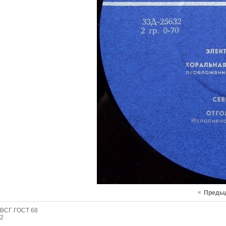
«
Преды
ВСГ ГОСТ 68
2