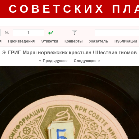
Г СОВЕТСКИХ ПЛ
№
я
Произведения
Этикетки
Конверты
Указатель
Публикации
Э. ГРИГ. Марш норвежских крестьян / Шествие гномов
«
»
Предыдущее
Следующее