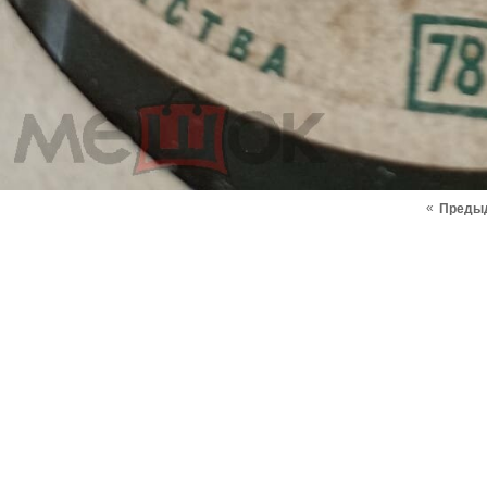
«
Преды