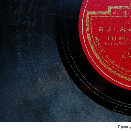
«
Преды